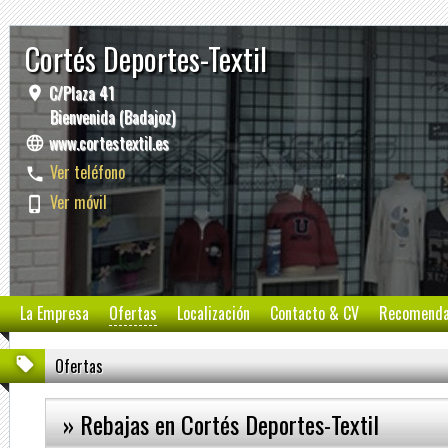
Cortés Deportes-Textil
C/Plaza 41
Bienvenida (Badajoz)
www.cortestextil.es
Ver teléfono
Ver móvil
La Empresa
Ofertas
Localización
Contacto & CV
Recomend
Ofertas
» Rebajas en Cortés Deportes-Textil