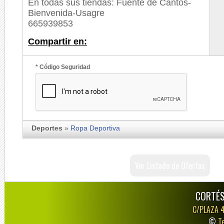
En todas sus tiendas: Fuente de Cantos-
Bienvenida-Usagre
665939853
Compartir en:
* Código Seguridad
Deportes
»
Ropa Deportiva
Ver Listado de Ofertas
CORTÉS
C/PLAZA 
©
T