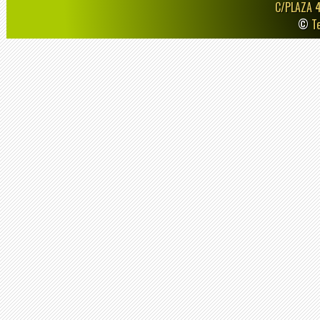
C/PLAZA 
©
T