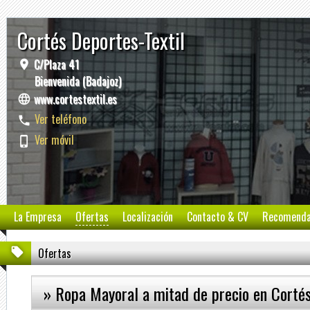
Cortés Deportes-Textil
C/Plaza 41
Bienvenida (Badajoz)
www.cortestextil.es
Ver teléfono
Ver móvil
La Empresa
Ofertas
Localización
Contacto & CV
Recomend
Ofertas
» Ropa Mayoral a mitad de precio en Cortés