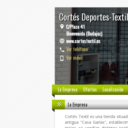
Cortés Deportes-Texti
C/Plaza 41
Bienvenida (Badajoz)
www.cortestextil.es
Ver teléfono
Ver móvil
La Empresa
Ofertas
Localización
La Empresa
Cortés Textil es una tienda situa
antigua "Casa Garías", estableci
inicios se vendían distintos te