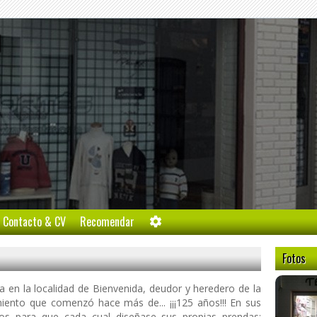
l
Contacto & CV
Recomendar
Fotos
da en la localidad de Bienvenida, deudor y heredero de la
miento que comenzó hace más de... ¡¡¡125 años!!! En sus
jidos para que cada cual diseñase sus propias prendas;