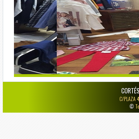
CORTÉS
C/PLAZA 
©
T