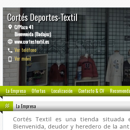
Cortés Deportes-Textil
C/Plaza 41
Bienvenida (Badajoz)
www.cortestextil.es
Ver teléfono
Ver móvil
La Empresa
Ofertas
Localización
Contacto & CV
Recomend
La Empresa
Cortés Textil es una tienda situada 
Bienvenida, deudor y heredero de la ant