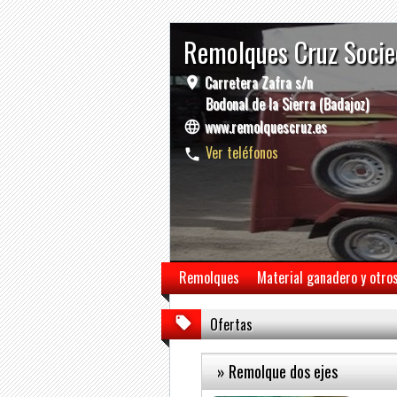
Remolques Cruz Socie
Carretera Zafra s/n
Bodonal de la Sierra (Badajoz)
www.remolquescruz.es
Ver teléfonos
Remolques
Material ganadero y otro
Ofertas
» Remolque dos ejes