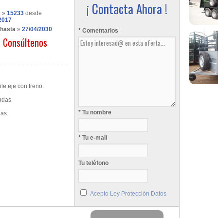
¡ Contacta Ahora !
s
»
15233
desde
2017
 hasta
»
27/04/2030
* Comentarios
Consúltenos
le eje con freno.
andas
* Tu nombre
as.
* Tu e-mail
Tu teléfono
Acepto Ley Protección Datos