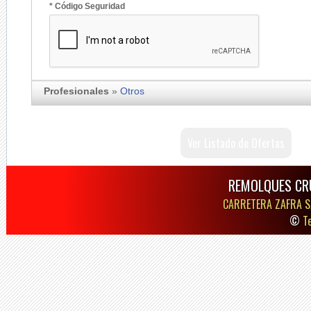
* Código Seguridad
Profesionales
»
Otros
Ver Listado de Ofertas
REMOLQUES CR
CARRETERA ZAFRA S
©
T