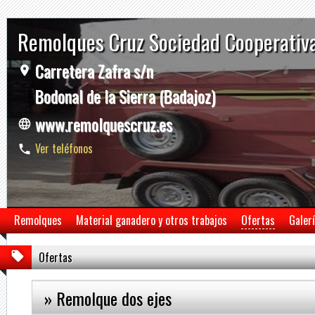
Remolques Cruz Sociedad Cooperativ
Carretera Zafra s/n
Bodonal de la Sierra (Badajoz)
www.remolquescruz.es
Ver teléfonos
Remolques
Material ganadero y otros trabajos
Ofertas
Galer
Ofertas
» Remolque dos ejes