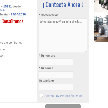
¡ Contacta Ahora !
s
»
15231
desde
2017
 hasta
»
27/04/2030
* Comentarios
Consúltenos
le eje con freno.
andas
* Tu nombre
as.
* Tu e-mail
Tu teléfono
Acepto Ley Protección Datos