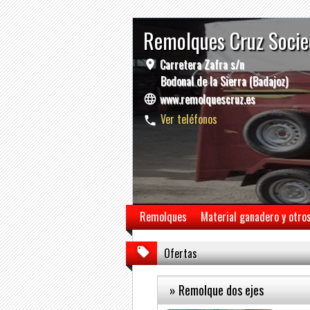
Remolques Cruz Socie
Carretera Zafra s/n
Bodonal de la Sierra (Badajoz)
www.remolquescruz.es
Ver teléfonos
Remolques
Material ganadero y otro
Ofertas
» Remolque dos ejes