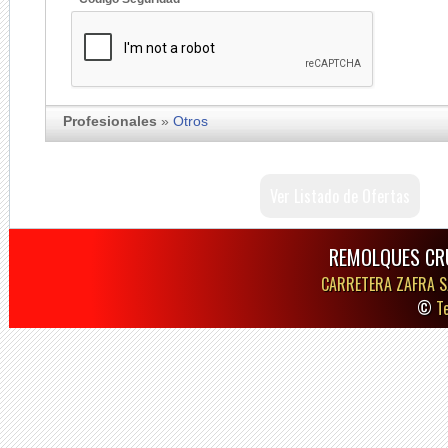
Profesionales
»
Otros
Ver Listado de Ofertas
REMOLQUES CR
CARRETERA ZAFRA S
©
T