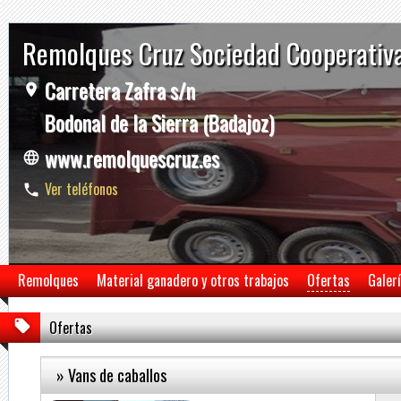
Remolques Cruz Sociedad Cooperativ
Carretera Zafra s/n
Bodonal de la Sierra (Badajoz)
www.remolquescruz.es
Ver teléfonos
Remolques
Material ganadero y otros trabajos
Ofertas
Galer
Ofertas
» Vans de caballos