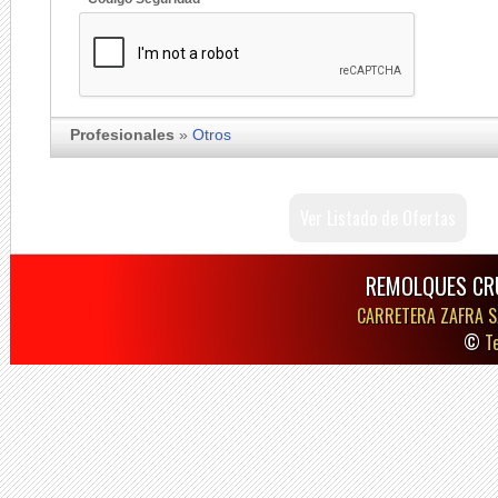
Profesionales
»
Otros
Ver Listado de Ofertas
REMOLQUES CR
CARRETERA ZAFRA S
©
T