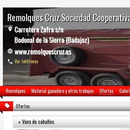
Remolques Cruz Sociedad Cooperativ
Carretera Zafra s/n
Bodonal de la Sierra (Badajoz)
www.remolquescruz.es
Ver teléfonos
Remolques
Material ganadero y otros trabajos
Ofertas
Galer
Ofertas
» Vans de caballos