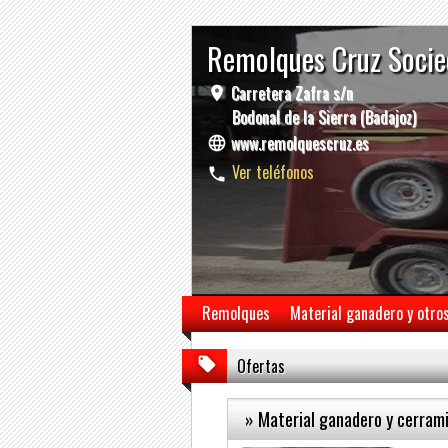
Remolques Cruz Socie
Carretera Zafra s/n
Bodonal de la Sierra (Badajoz)
www.remolquescruz.es
Ver teléfonos
Remolques
Material ganadero y otro
Ofertas
» Material ganadero y cerrami