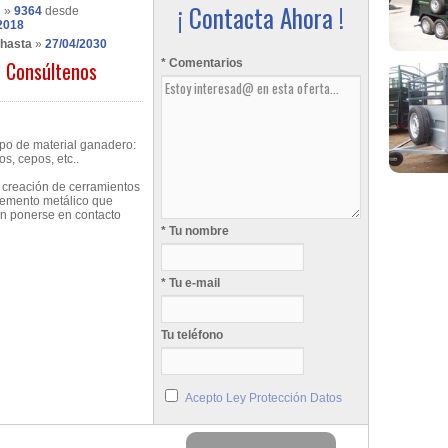
¡ Contacta Ahora !
s
»
9364
desde
2018
 hasta
»
27/04/2030
Consúltenos
* Comentarios
po de material ganadero:
, cepos, etc..
 creación de cerramientos
elemento metálico que
en ponerse en contacto
* Tu nombre
* Tu e-mail
Tu teléfono
Acepto Ley Protección Datos