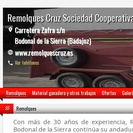
Remolques Cruz Sociedad Cooperativ
Carretera Zafra s/n
Bodonal de la Sierra (Badajoz)
www.remolquescruz.es
Ver teléfonos
Remolques
Material ganadero y otros trabajos
Ofertas
Galer
Remolques
Con más de 30 años de experiencia, 
Bodonal de la Sierra continúa su andadur