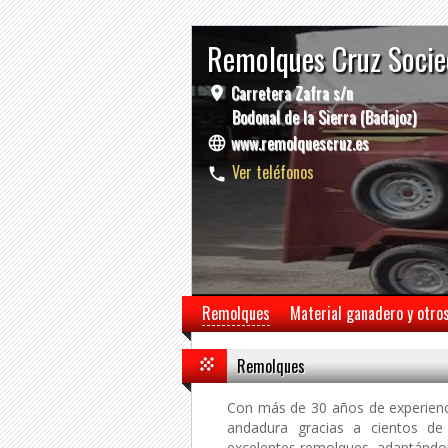
Remolques Cruz Socie
Carretera Zafra s/n
Bodonal de la Sierra (Badajoz)
www.remolquescruz.es
Ver teléfonos
Remolques
Material ganadero y otro
Remolques
Con más de 30 años de experienc
andadura gracias a cientos de
excelentes remolques, adaptándo