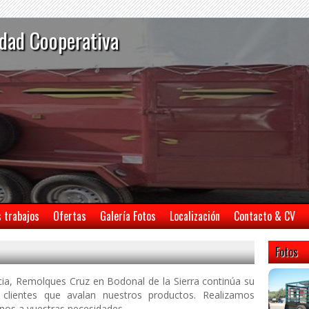
dad Cooperativa
s trabajos
Ofertas
Galería Fotos
Localización
Contacto & CV
Fotos
ia, Remolques Cruz en Bodonal de la Sierra continúa su
 clientes que avalan nuestros productos. Realizamos
nos a vuestras necesidades.