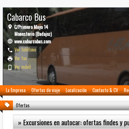
Cabarco Bus
C/Primero Mayo 14
Monesterio (Badajoz)
www.cabarcobus.com
Ver teléfono
Ver fax
Ver móvil
La Empresa
Ofertas de viaje
Localización
Contacto & CV
Re
Ofertas
» Excursiones en autocar: ofertas findes y p