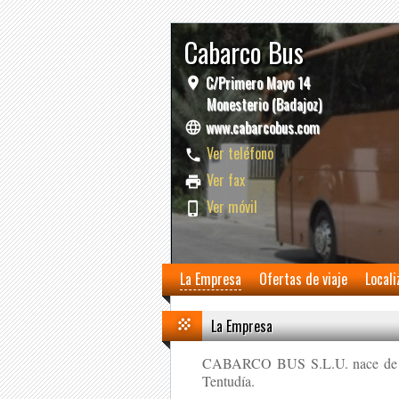
Cabarco Bus
C/Primero Mayo 14
Monesterio (Badajoz)
www.cabarcobus.com
Ver teléfono
Ver fax
Ver móvil
La Empresa
Ofertas de viaje
Locali
La Empresa
CABARCO BUS S.L.U. nace de la n
Tentudía.