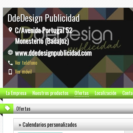
DdeDesign Publicidad
C/Avenida Portugal 52
Monesterio (Badajoz)
www.ddedesignpublicidad.com
Ver teléfono
Ver móvil
La Empresa
Nuestros productos
Ofertas
Localización
Conta
Ofertas
» Calendarios personalizados