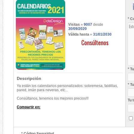
* C
Visitas
»
9007
desde
30/09/2020
Válida hasta
»
31/01/2030
Consúltenos
* T
Descripción
* T
Ya están los calendarios personalizados: sobremesa, faldillas,
pared, imán para neveras, etc...
Consúltanos, tenemos los mejores precios!!!
Tu 
Compartir en:
* Código Seguridad