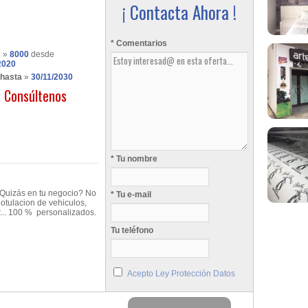
¡ Contacta Ahora !
* Comentarios
s
»
8000
desde
2020
 hasta
»
30/11/2030
Consúltenos
* Tu nombre
? Quizás en tu negocio? No
* Tu e-mail
otulacion de vehiculos,
r... 100 % personalizados.
Tu teléfono
Acepto Ley Protección Datos