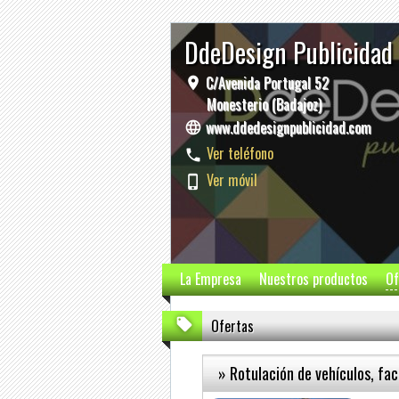
DdeDesign Publicidad
C/Avenida Portugal 52
Monesterio (Badajoz)
www.ddedesignpublicidad.com
Ver teléfono
Ver móvil
La Empresa
Nuestros productos
Of
Ofertas
» Rotulación de vehículos, fa