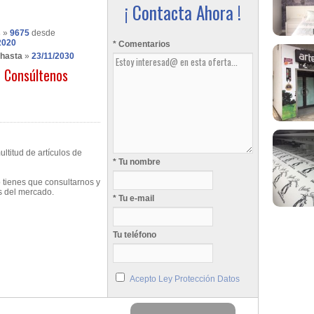
¡ Contacta Ahora !
s
»
9675
desde
2020
* Comentarios
 hasta
»
23/11/2030
Consúltenos
titud de artículos de
* Tu nombre
 tienes que consultarnos y
s del mercado.
* Tu e-mail
Tu teléfono
Acepto Ley Protección Datos