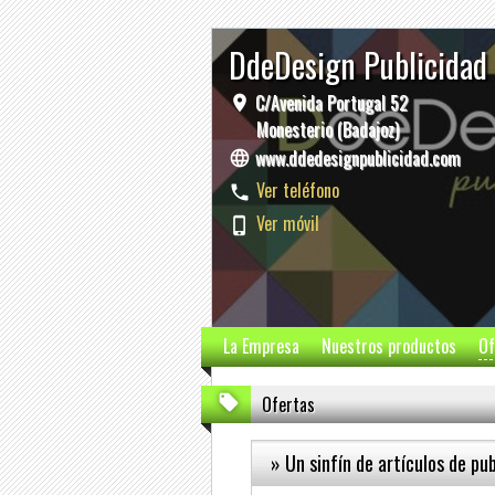
DdeDesign Publicidad
C/Avenida Portugal 52
Monesterio (Badajoz)
www.ddedesignpublicidad.com
Ver teléfono
Ver móvil
La Empresa
Nuestros productos
Of
Ofertas
» Un sinfín de artículos de pu