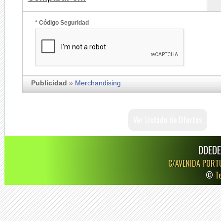
* Código Seguridad
Publicidad
»
Merchandising
Ver Listado de Ofertas
DDEDE
C/AVENIDA PORT
©
T