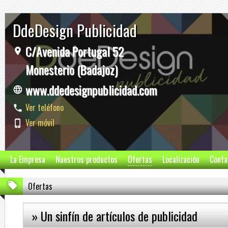
DdeDesign Publicidad
C/Avenida Portugal 52
Monesterio (Badajoz)
www.ddedesignpublicidad.com
Ver teléfono
Ver móvil
La Empresa
Nuestros productos
Ofertas
Localización
Conta
Ofertas
» Un sinfín de artículos de publicidad