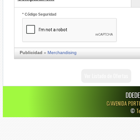
* Código Seguridad
Publicidad
»
Merchandising
Ver Listado de Ofertas
DDEDE
C/AVENIDA PORT
©
T