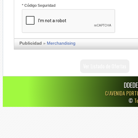
* Código Seguridad
Publicidad
»
Merchandising
Ver Listado de Ofertas
DDEDE
C/AVENIDA PORT
©
T