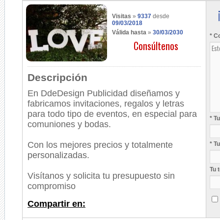
Visitas
»
9337
desde
09/03/2018
Válida hasta
»
30/03/2030
* C
Consúltenos
Descripción
En DdeDesign Publicidad diseñamos y
fabricamos invitaciones, regalos y letras
para todo tipo de eventos, en especial para
* T
comuniones y bodas.
Con los mejores precios y totalmente
* T
personalizadas.
Tu 
Visítanos y solicita tu presupuesto sin
compromiso
Compartir en: