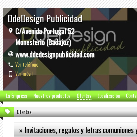
DdeDesign Publicidad
C/Avenida Portugal 52
Monesterio (Badajoz)
www.ddedesignpublicidad.com
Ver teléfono
Ver móvil
La Empresa
Nuestros productos
Ofertas
Localización
Conta
Ofertas
» Invitaciones, regalos y letras comuniones 