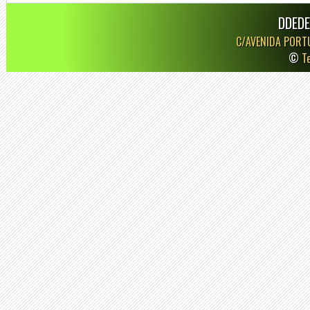
DDEDE
C/AVENIDA PORT
©
T