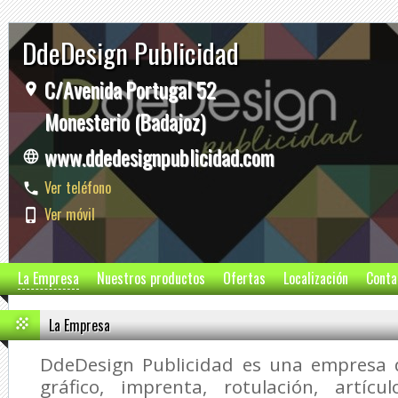
DdeDesign Publicidad
C/Avenida Portugal 52
Monesterio (Badajoz)
www.ddedesignpublicidad.com
Ver teléfono
Ver móvil
La Empresa
Nuestros productos
Ofertas
Localización
Conta
La Empresa
DdeDesign Publicidad
es una empresa d
gráfico, imprenta, rotulación, artícul