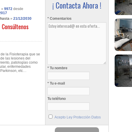
¡ Contacta Ahora !
s
»
9972
desde
2017
 hasta
»
21/12/2030
* Comentarios
Consúltenos
 de la Fisioterapia que se
de las lesiones del
miento, patologías como
dular, enfermedades
* Tu nombre
 Parkinson, etc…
* Tu e-mail
Tu teléfono
Acepto Ley Protección Datos