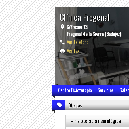
Clínica Fregenal
C/Fresno 13
Fregenal de la Sierra (Badajoz)
Ver teléfono
Ver fax
Centro Fisioterapia
Servicios
Galer
Ofertas
» Fisioterapia neurológica