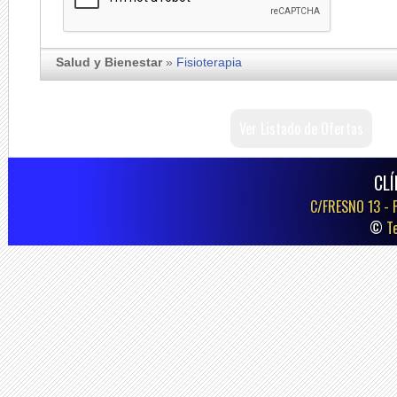
Salud y Bienestar
»
Fisioterapia
Ver Listado de Ofertas
CLÍ
C/FRESNO 13 -
©
T