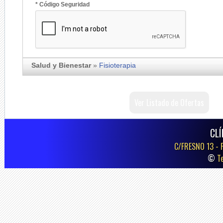
* Código Seguridad
Salud y Bienestar
»
Fisioterapia
Ver Listado de Ofertas
CLÍ
C/FRESNO 13 -
©
T