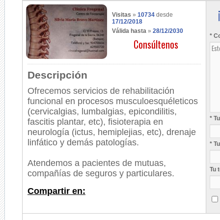
Visitas
»
10734
desde
17/12/2018
Válida hasta
»
28/12/2030
* C
Consúltenos
Descripción
Ofrecemos servicios de rehabilitación
funcional en procesos musculoesquéleticos
(cervicalgias, lumbalgias, epicondilitis,
* T
fascitis plantar, etc), fisioterapia en
neurología (ictus, hemiplejias, etc), drenaje
linfático y demás patologías.
* T
Atendemos a pacientes de mutuas,
Tu 
compañías de seguros y particulares.
Compartir en: