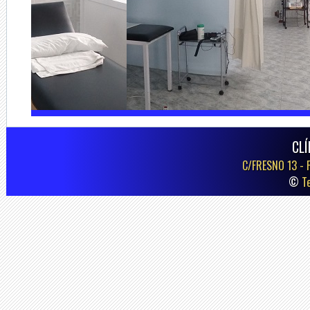
CLÍ
C/FRESNO 13 -
©
T