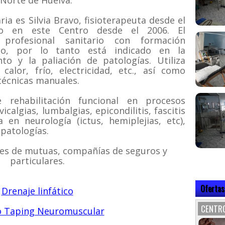
 Norte de Huelva.
ia es Silvia Bravo, fisioterapeuta desde el
o en este Centro desde el 2006. El
 profesional sanitario con formación
ado, por lo tanto está indicado en la
nto y la paliación de patologías. Utiliza
calor, frío, electricidad, etc., así como
 técnicas manuales.
 rehabilitación funcional en procesos
calgias, lumbalgias, epicondilitis, fascitis
ia en neurología (ictus, hemiplejias, etc),
 patologías.
es de mutuas, compañías de seguros y
particulares.
Ofertas
Drenaje linfático
CENTRO
o Taping Neuromuscular