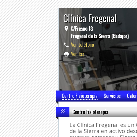
Clínica Fregenal
C/Fresno 13
Fregenal de la Sierra (Badajoz)
Ver teléfono
Ver fax
Centro Fisioterapia
Servicios
Galer
Centro Fisioterapia
La Clínica Fregenal es un
de la Sierra en activo de