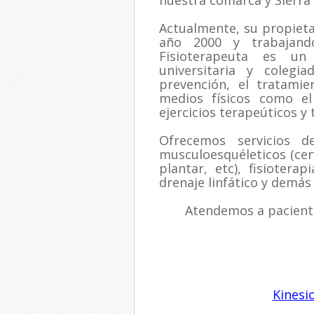
nuestra comarca y Sierra
Actualmente, su propietar
año 2000 y trabajand
Fisioterapeuta es un
universitaria y colegi
prevención, el tratamie
medios físicos como el 
ejercicios terapeúticos y
Ofrecemos servicios de
musculoesquéleticos (cervi
plantar, etc), fisioterap
drenaje linfático y demás
Atendemos a pacient
Kinesi