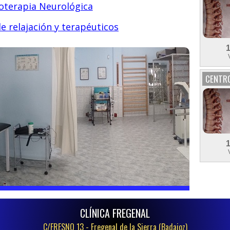
ioterapia Neurológica
e relajación y terapéuticos
CENTRO
CLÍNICA FREGENAL
C/FRESNO 13 -
Fregenal de la Sierra (Badajoz)