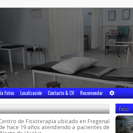
ía Fotos
Localización
Contacto & CV
Recomendar
Fotos
 Centro de Fisioterapia ubicado en Fregenal
sde hace 19 años atendiendo a pacientes de