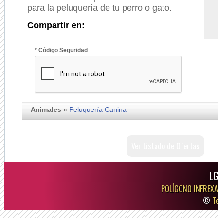
para la peluquería de tu perro o gato.
Compartir en:
* Código Seguridad
Animales
»
Peluquería Canina
Ver Listado de Ofertas
LG
POLÍGONO INFREXA
©
T