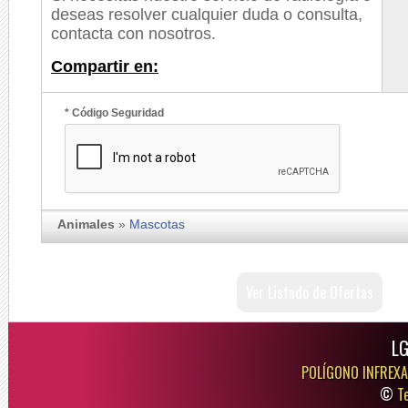
deseas resolver cualquier duda o consulta,
contacta con nosotros.
Compartir en:
* Código Seguridad
Animales
»
Mascotas
Ver Listado de Ofertas
LG
POLÍGONO INFREXA
©
T