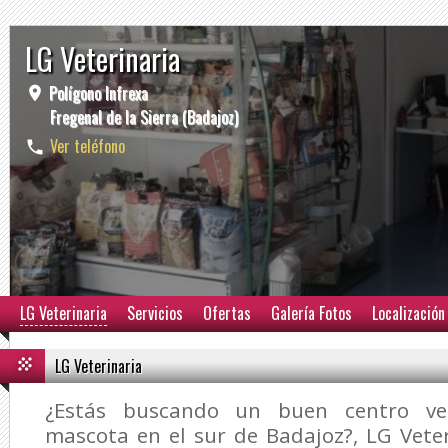
LG Veterinaria
Polígono Infrexa
Fregenal de la Sierra (Badajoz)
Ver teléfono
LG Veterinaria
Servicios
Ofertas
Galería Fotos
Localización
LG Veterinaria
¿Estás buscando un buen centro vet
mascota en el sur de Badajoz?,
LG Vete