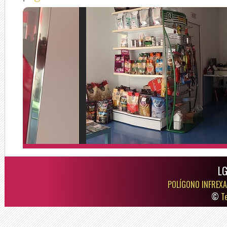
LG
POLÍGONO INFREXA
©
T