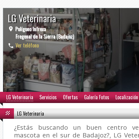
LG Veterinaria
Polígono Infrexa
Fregenal de la Sierra (Badajoz)
Ver teléfono
LG Veterinaria
Servicios
Ofertas
Galería Fotos
Localización
LG Veterinaria
¿Estás buscando un buen centro vet
mascota en el sur de Badajoz?,
LG Vete