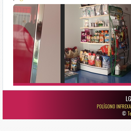
LG
POLÍGONO INFREXA
©
T