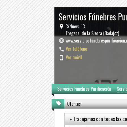
Servicios Fúnebres Pu
C/Nueva 13
Fregenal de la Sierra (Badajoz)
www.serviciosfunebrespurificacion
Ver teléfono
Ver móvil
Servicios Fúnebres Purificación
Servi
Ofertas
» Trabajamos con todas las c