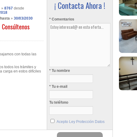
¡ Contacta Ahora !
s
»
8767
desde
2018
 hasta
»
30/03/2030
* Comentarios
Consúltenos
abajamos con todas las
s todos los trámites y
* Tu nombre
 carga en estos difíciles
* Tu e-mail
Tu teléfono
Acepto Ley Protección Datos