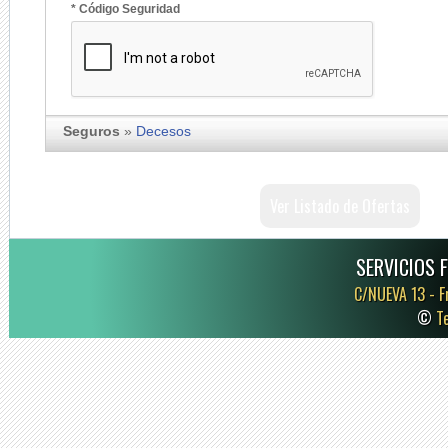
* Código Seguridad
Seguros
»
Decesos
Ver Listado de Ofertas
SERVICIOS 
C/NUEVA 13 -
F
©
T