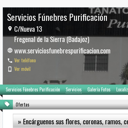
Servicios Fúnebres Purificación
C/Nueva 13
Fregenal de la Sierra (Badajoz)
www.serviciosfunebrespurificacion.com
Ver teléfono
Ver móvil
Servicios Fúnebres Purificación
Servicios
Galería Fotos
Locali
Ofertas
» Encárguenos sus flores, coronas, ramos, ce