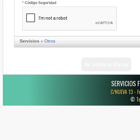
* Código Seguridad
Servicios
»
Otros
Ver Listado de Ofertas
SERVICIOS 
C/NUEVA 13 -
F
©
T