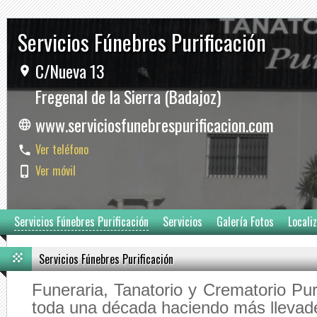
Servicios Fúnebres Purificación
C/Nueva 13
Fregenal de la Sierra (Badajoz)
www.serviciosfunebrespurificacion.com
Ver teléfono
Ver móvil
Servicios Fúnebres Purificación
Servicios
Galería Fotos
Locali
Servicios Fúnebres Purificación
Funeraria, Tanatorio y Crematorio Pur
toda una década haciendo más llevade