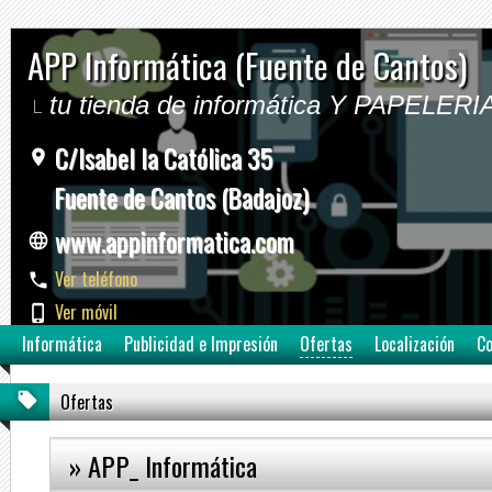
APP Informática (Fuente de Cantos)
tu tienda de informática Y PAPELERI
C/Isabel la Católica 35
Fuente de Cantos (Badajoz)
www.appinformatica.com
Ver teléfono
Ver móvil
Informática
Publicidad e Impresión
Ofertas
Localización
Co
Ofertas
» APP_ Informática