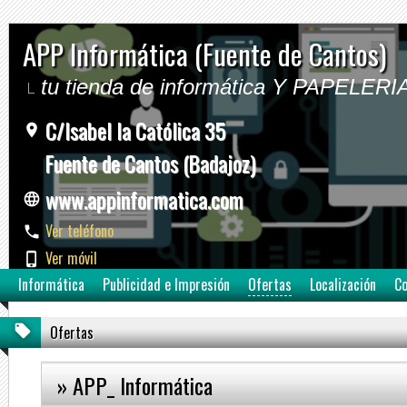
APP Informática (Fuente de Cantos)
tu tienda de informática Y PAPELERI
C/Isabel la Católica 35
Fuente de Cantos (Badajoz)
www.appinformatica.com
Ver teléfono
Ver móvil
Informática
Publicidad e Impresión
Ofertas
Localización
Co
Ofertas
» APP_ Informática