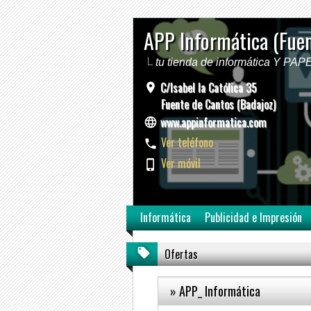
APP Informática (Fue
tu tienda de informática Y PA
C/Isabel la Católica 35
Fuente de Cantos (Badajoz)
www.appinformatica.com
Ver teléfono
Ver móvil
Informática
Publicidad e Impresión
Ofertas
» APP_ Informática