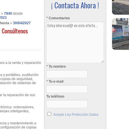
¡ Contacta Ahora !
s
»
7940
desde
2021
* Comentarios
 hasta
»
30/04/2027
Consúltenos
s a la venta y reparación
* Tu nombre
 portátiles, sustitución
 copias de seguridad,
* Tu e-mail
stalación de sistemas de
ar la reparación de sus
Tu teléfono
ectrónica: ordenadores,
relojes inteligentes,
Acepto Ley Protección Datos
encia y mantenimiento a
onfiguración de copias