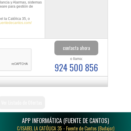
lancia y Alarmas, sistemas
tware para gestión de
l la Católica 35, o
fuentedecantos.com/
o llama:
924 500 856
Ver Listado de Ofertas
APP INFORMÁTICA (FUENTE DE CANTOS)
C/ISABEL LA CATÓLICA 35 -
Fuente de Cantos (Badajoz)