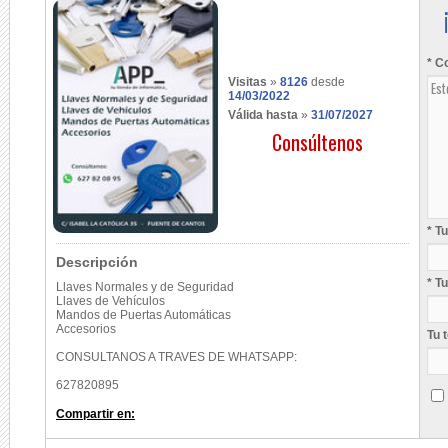
* C
Visitas
»
8126
desde
14/03/2022
Válida hasta
»
31/07/2027
Consúltenos
* T
Descripción
* T
Llaves Normales y de Seguridad
Llaves de Vehículos
Mandos de Puertas Automáticas
Accesorios
Tu 
CONSULTANOS A TRAVES DE WHATSAPP:
627820895
Compartir en: