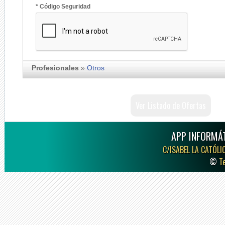
* Código Seguridad
Profesionales
»
Otros
Ver Listado de Ofertas
APP INFORMÁT
C/ISABEL LA CATÓLI
©
T