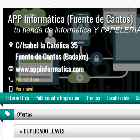
APP Informática (Fuente de Cantos)
tu tienda de informática Y PAPELERI
C/Isabel la Católica 35
Fuente de Cantos (Badajoz)
www.appinformatica.com
Ver teléfono
Ver móvil
Informática
Publicidad e Impresión
Ofertas
Localización
Co
Ofertas
» DUPLICADO LLAVES