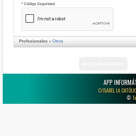
* Código Seguridad
Profesionales
»
Otros
Ver Listado de Ofertas
APP INFORMÁT
C/ISABEL LA CATÓLI
©
T