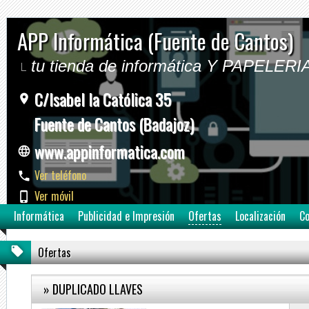
APP Informática (Fuente de Cantos)
tu tienda de informática Y PAPELERI
C/Isabel la Católica 35
Fuente de Cantos (Badajoz)
www.appinformatica.com
Ver teléfono
Ver móvil
Informática
Publicidad e Impresión
Ofertas
Localización
Co
Ofertas
» DUPLICADO LLAVES