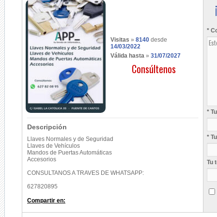
* C
Visitas
»
8140
desde
14/03/2022
Válida hasta
»
31/07/2027
Consúltenos
* T
Descripción
* T
Llaves Normales y de Seguridad
Llaves de Vehículos
Mandos de Puertas Automáticas
Accesorios
Tu 
CONSULTANOS A TRAVES DE WHATSAPP:
627820895
Compartir en: