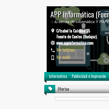
APP Informática (Fue
tu tienda de informática Y PA
C/Isabel la Católica 35
Fuente de Cantos (Badajoz)
www.appinformatica.com
Ver teléfono
Ver móvil
Informática
Publicidad e Impresión
Ofertas