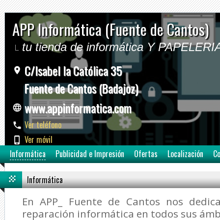
APP Informática (Fuente de Cantos)
tu tienda de informática Y PAPELERI
C/Isabel la Católica 35
Fuente de Cantos (Badajoz)
www.appinformatica.com
Ver teléfono
Ver móvil
Informática
Publicidad e Impresión
Ofertas
Localización
Co
Informática
En APP_ Fuente de Cantos nos dedic
reparación informática en todos sus ámb