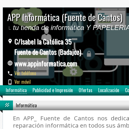
APP Informática (Fuente de Cantos)
tu tienda de informática Y PAPELERI
C/Isabel la Católica 35
Fuente de Cantos (Badajoz)
www.appinformatica.com
Ver teléfono
Ver móvil
Informática
Publicidad e Impresión
Ofertas
Localización
Co
Informática
En APP_ Fuente de Cantos nos dedic
reparación informática en todos sus ámb