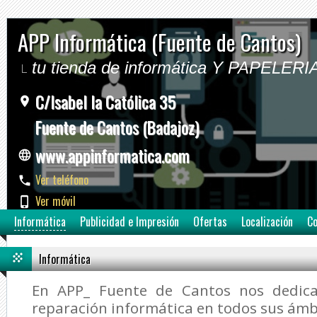
APP Informática (Fuente de Cantos)
tu tienda de informática Y PAPELERI
C/Isabel la Católica 35
Fuente de Cantos (Badajoz)
www.appinformatica.com
Ver teléfono
Ver móvil
Informática
Publicidad e Impresión
Ofertas
Localización
Co
Informática
En APP_ Fuente de Cantos nos dedic
reparación informática en todos sus ámb