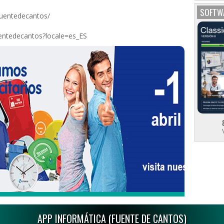
SOFTWA
fuentedecantos/
entedecantos?locale=es_ES
APP INFORMÁTICA (FUENTE DE CANTOS)