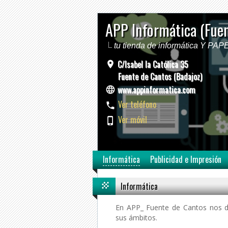
APP Informática (Fue
tu tienda de informática Y PA
C/Isabel la Católica 35
Fuente de Cantos (Badajoz)
www.appinformatica.com
Ver teléfono
Ver móvil
Informática
Publicidad e Impresión
Informática
En APP_ Fuente de Cantos nos de
sus ámbitos.