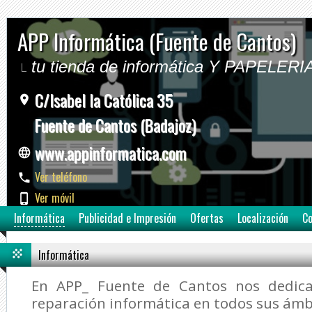
APP Informática (Fuente de Cantos)
tu tienda de informática Y PAPELERI
C/Isabel la Católica 35
Fuente de Cantos (Badajoz)
www.appinformatica.com
Ver teléfono
Ver móvil
Informática
Publicidad e Impresión
Ofertas
Localización
Co
Informática
En APP_ Fuente de Cantos nos dedic
reparación informática en todos sus ámb