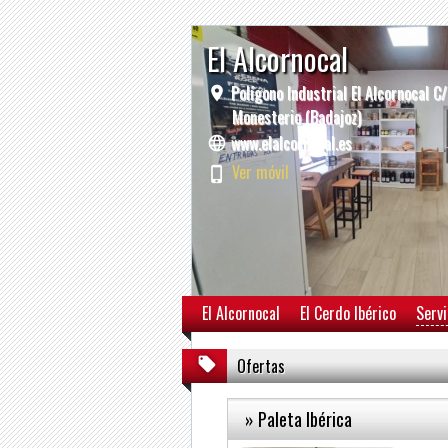
El Alcornocal
Polígono Industrial El Alcornocal C
Monesterio (Badajoz)
www.elalcornocal.es
Ver móvil
El Alcornocal
El Cerdo Ibérico
Servi
Ofertas
» Paleta Ibérica