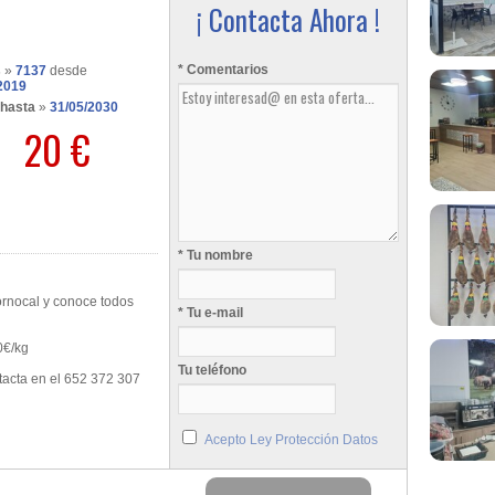
¡ Contacta Ahora !
* Comentarios
s
»
7137
desde
2019
 hasta
»
31/05/2030
20 €
* Tu nombre
cornocal y conoce todos
* Tu e-mail
0€/kg
Tu teléfono
tacta en el 652 372 307
Acepto Ley Protección Datos