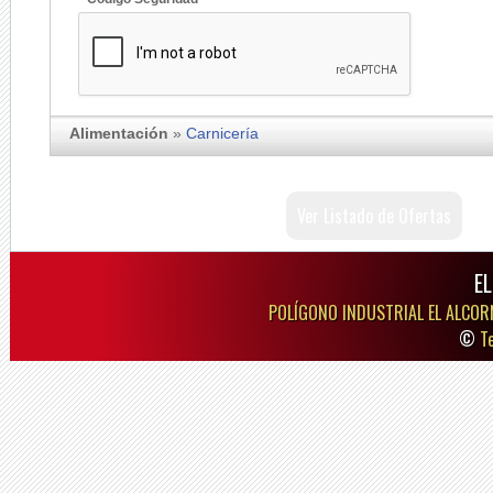
Alimentación
»
Carnicería
Ver Listado de Ofertas
E
POLÍGONO INDUSTRIAL EL ALCOR
©
T