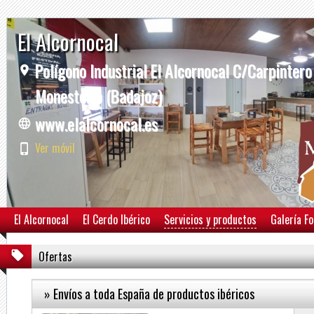
El Alcornocal
Polígono Industrial El Alcornocal C/Carpintero
Monesterio (Badajoz)
www.elalcornocal.es
Ver móvil
El Alcornocal
El Cerdo Ibérico
Servicios y productos
Galería F
Ofertas
» Envíos a toda España de productos ibéricos