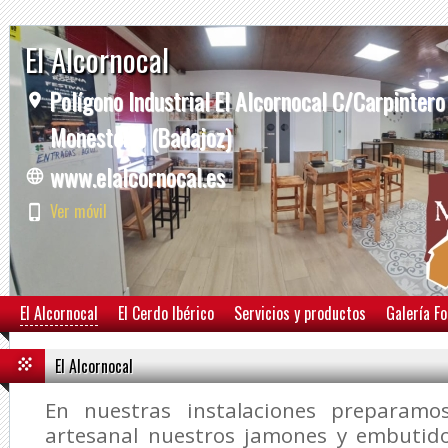
El Alcornocal
Polígono Industrial El Alcornocal C/Carpintero
Monesterio (Badajoz)
www.elalcornocal.es
Ver móvil
El Alcornocal
El Cerdo Ibérico
Servicios y productos
Galería F
El Alcornocal
En nuestras instalaciones preparam
artesanal nuestros jamones y embutido