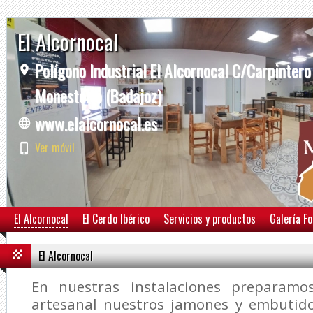
El Alcornocal
Polígono Industrial El Alcornocal C/Carpintero
Monesterio (Badajoz)
www.elalcornocal.es
Ver móvil
El Alcornocal
El Cerdo Ibérico
Servicios y productos
Galería F
El Alcornocal
En nuestras instalaciones preparam
artesanal nuestros jamones y embutido