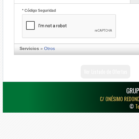
* Código Seguridad
Servicios
»
Otros
Ver Listado de Ofertas
GRUP
C/ ONÉSIMO REDON
©
T